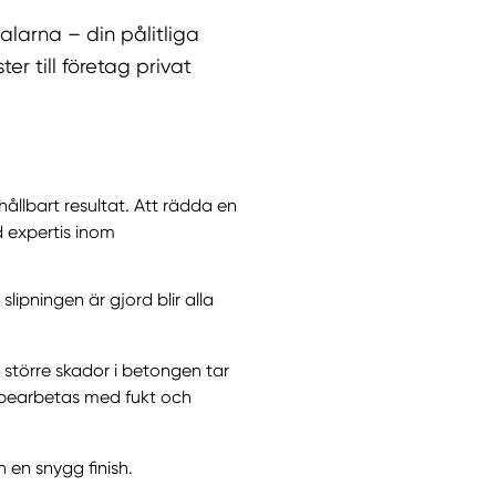
alarna – din pålitliga
r till företag privat
ållbart resultat. Att rädda en
d expertis inom
lipningen är gjord blir alla
 större skador i betongen tar
r bearbetas med fukt och
h en snygg finish.