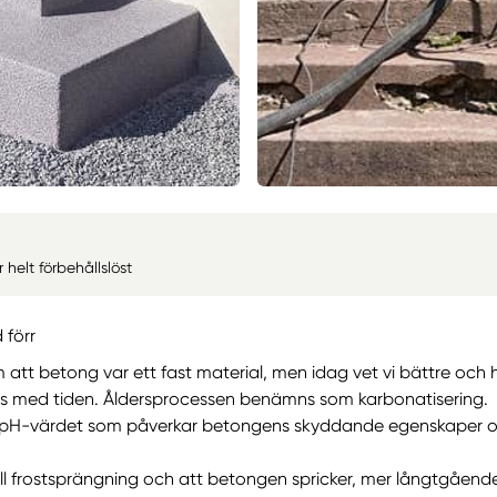
helt förbehållslöst
 förr
m att betong var ett fast material, men idag vet vi bättre o
as med tiden. Åldersprocessen benämns som karbonatisering.
v pH-värdet som påverkar betongens skyddande egenskaper o
a till frostsprängning och att betongen spricker, mer långtgåe