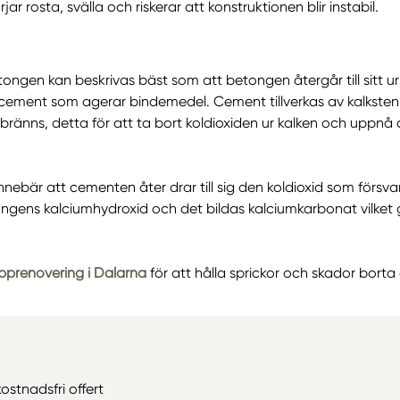
jar rosta, svälla och riskerar att konstruktionen blir instabil.
ngen kan beskrivas bäst som att betongen återgår till sitt u
t cement som agerar bindemedel. Cement tillverkas av kalkst
ränns, detta för att ta bort koldioxiden ur kalken och upp
nebär att cementen åter drar till sig den koldioxid som försvan
ngens kalciumhydroxid och det bildas kalciumkarbonat vilket 
pprenovering i Dalarna
för att hålla sprickor och skador borta
kostnadsfri offert