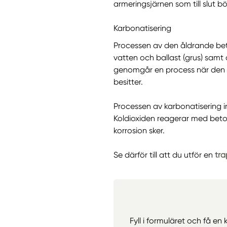
armeringsjärnen som till slut bör
Karbonatisering
Processen av den åldrande beto
vatten och ballast (grus) sam
genomgår en process när den b
besitter.
Processen av karbonatisering in
Koldioxiden reagerar med beto
korrosion sker.
Se därför till att du utför en
tra
Fyll i formuläret och få en 