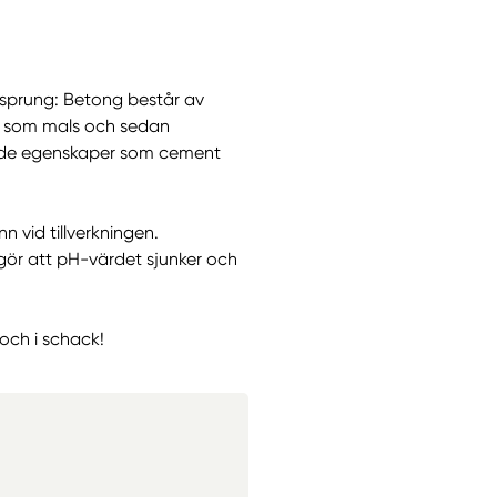
rsprung: Betong består av
en som mals och sedan
nå de egenskaper som cement
n vid tillverkningen.
gör att pH-värdet sjunker och
 och i schack!