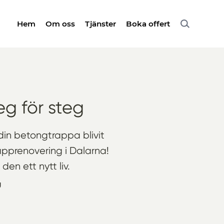
Hem
Om oss
Tjänster
Boka offert
eg för steg
 din betongtrappa blivit
pprenovering i Dalarna!
en ett nytt liv.
g