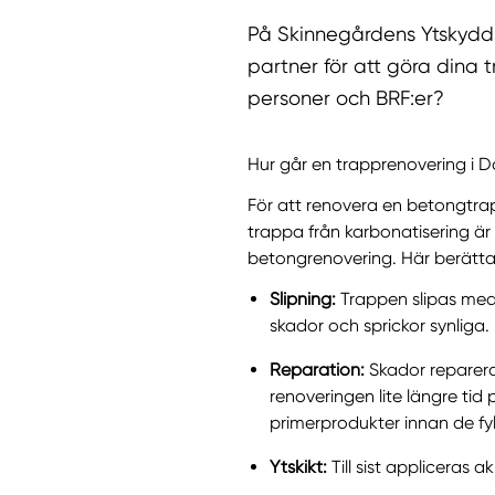
På Skinnegårdens Ytskyddsp
partner för att göra dina t
personer och BRF:er?
Hur går en trapprenovering i Da
För att renovera en betongtrap
trappa från karbonatisering är 
betongrenovering. Här berättar 
Slipning:
Trappen slipas med p
skador och sprickor synliga.
Reparation:
Skador repareras
renoveringen lite längre ti
primerprodukter innan de fyl
Ytskikt:
Till sist appliceras 