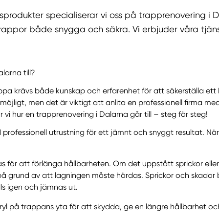
rodukter specialiserar vi oss på trapprenovering i D
rappor både snygga och säkra. Vi erbjuder våra tjänste
larna till?
pa krävs både kunskap och erfarenhet för att säkerställa ett h
möjligt, men det är viktigt att anlita en professionell firma me
vi hur en trapprenovering i Dalarna går till – steg för steg!
rofessionell utrustning för ett jämnt och snyggt resultat. När s
 för att förlänga hållbarheten. Om det uppstått sprickor eller
d på grund av att lagningen måste härdas. Sprickor och skado
ls igen och jämnas ut.
akryl på trappans yta för att skydda, ge en längre hållbarhet oc